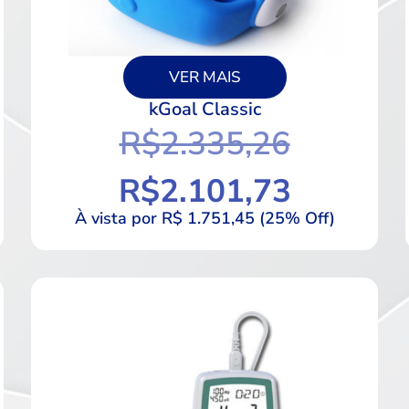
VER MAIS
kGoal Classic
R$
2.335,26
R$
2.101,73
À vista por R$ 1.751,45 (25% Off)