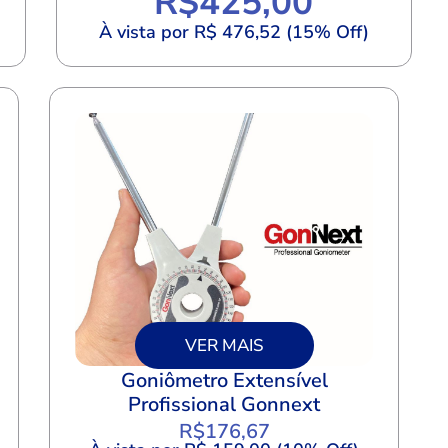
R$
425,00
À vista por R$ 476,52 (15% Off)
VER MAIS
Goniômetro Extensível
Profissional Gonnext
R$
176,67