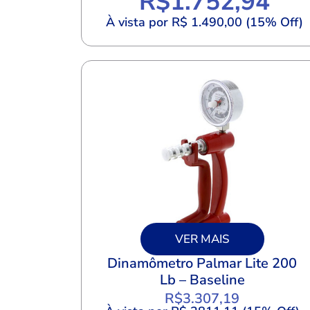
R$
1.752,94
À vista por R$ 1.490,00 (15% Off)
VER MAIS
Dinamômetro Palmar Lite 200
Lb – Baseline
R$
3.307,19