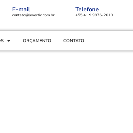
E-mail
Telefone
contato@leverfix.com.br
+55 41 9 9876-2013
OS
ORÇAMENTO
CONTATO
ilitação,
urociências