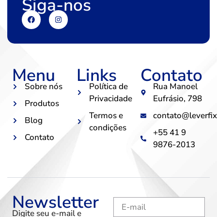
Siga-nos
Menu
Links
Contato
Sobre nós
Política de
Rua Manoel
Privacidade
Eufrásio, 798
Produtos
Termos e
contato@leverfix
Blog
condições
+55 41 9
Contato
9876-2013
Newsletter
Digite seu e-mail e