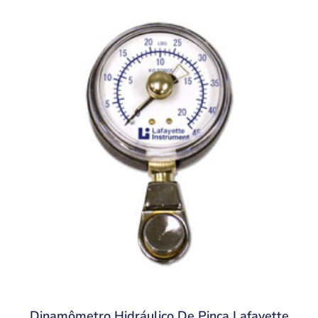
Dinamômetro Hidráulico De Pinça Lafayette