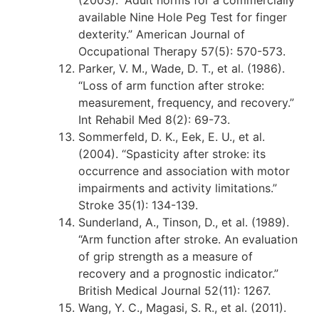
(2003). “Adult norms for a commercially
available Nine Hole Peg Test for finger
dexterity.” American Journal of
Occupational Therapy 57(5): 570-573.
Parker, V. M., Wade, D. T., et al. (1986).
“Loss of arm function after stroke:
measurement, frequency, and recovery.”
Int Rehabil Med 8(2): 69-73.
Sommerfeld, D. K., Eek, E. U., et al.
(2004). “Spasticity after stroke: its
occurrence and association with motor
impairments and activity limitations.”
Stroke 35(1): 134-139.
Sunderland, A., Tinson, D., et al. (1989).
“Arm function after stroke. An evaluation
of grip strength as a measure of
recovery and a prognostic indicator.”
British Medical Journal 52(11): 1267.
Wang, Y. C., Magasi, S. R., et al. (2011).