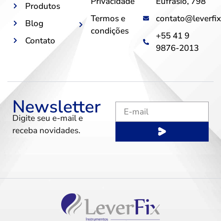
Privacidade
Eufrásio, 798
Produtos
Termos e
contato@leverfix
Blog
condições
+55 41 9
Contato
9876-2013
Newsletter
Digite seu e-mail e
receba novidades.