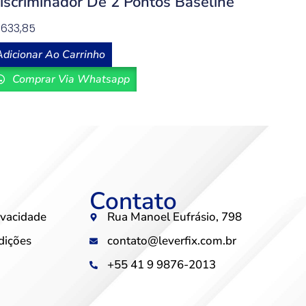
iscriminador De 2 Pontos Baseline
$
633,85
Adicionar Ao Carrinho
Comprar Via Whatsapp
Contato
rivacidade
Rua Manoel Eufrásio, 798
dições
contato@leverfix.com.br
+55 41 9 9876-2013