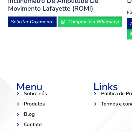
Inclinômetro De Amplitude De
D
Movimento Lafayette (ROMI)
R
Solicitar Orçamento
Comprar Via Whatsapp
Menu
Links
Sobre nós
Política de P
Produtos
Termos e con
Blog
Contato